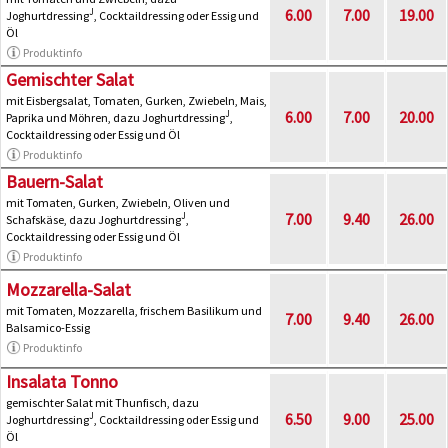
6.00
7.00
19.00
J
Joghurtdressing
, Cocktaildressing oder Essig und
Öl
Produktinfo
Gemischter Salat
mit Eisbergsalat, Tomaten, Gurken, Zwiebeln, Mais,
6.00
7.00
20.00
J
Paprika und Möhren, dazu Joghurtdressing
,
Cocktaildressing oder Essig und Öl
Produktinfo
Bauern-Salat
mit Tomaten, Gurken, Zwiebeln, Oliven und
7.00
9.40
26.00
J
Schafskäse, dazu Joghurtdressing
,
Cocktaildressing oder Essig und Öl
Produktinfo
Mozzarella-Salat
mit Tomaten, Mozzarella, frischem Basilikum und
7.00
9.40
26.00
Balsamico-Essig
Produktinfo
Insalata Tonno
gemischter Salat mit Thunfisch, dazu
6.50
9.00
25.00
J
Joghurtdressing
, Cocktaildressing oder Essig und
Öl