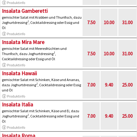
Produktinfo
Insalata Gamberetti
gemischter Salat mit Krabben und Thunfisch, dazu
7.50
10.00
31.00
J
Joghurtdressing
, Cocktaildressing oder Essig und
Öl
Produktinfo
Insalata Mira Mare
gemischter Salat mit Meeresfrüchten und
7.50
10.00
31.00
J
Thunfisch, dazu Joghurtdressing
,
Cocktaildressing oder Essig und Öl
Produktinfo
Insalata Hawaii
gemischter Salat mit Schinken, Käse und Ananas,
7.00
9.40
25.00
J
dazu Joghurtdressing
, Cocktaildressing oder Essig
und Öl
Produktinfo
Insalata Italia
gemischter Salat mit Schinken, Käse und Ei, dazu
7.00
9.40
25.00
J
Joghurtdressing
, Cocktaildressing oder Essig und
Öl
Produktinfo
Insalata Roma