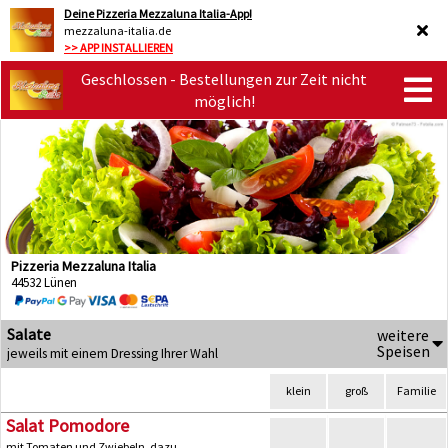
Deine Pizzeria Mezzaluna Italia-App!
mezzaluna-italia.de
>> APP INSTALLIEREN
Geschlossen - Bestellungen zur Zeit nicht
möglich!
Pizzeria Mezzaluna Italia
44532 Lünen
Salate
weitere
Speisen
jeweils mit einem Dressing Ihrer Wahl
klein
groß
Familie
Salat Pomodore
mit Tomaten und Zwiebeln, dazu