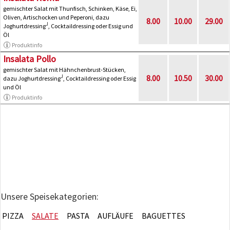
gemischter Salat mit Thunfisch, Schinken, Käse, Ei,
Oliven, Artischocken und Peperoni, dazu
8.00
10.00
29.00
J
Joghurtdressing
, Cocktaildressing oder Essig und
Öl
Produktinfo
Insalata Pollo
gemischter Salat mit Hähnchenbrust-Stücken,
8.00
10.50
30.00
J
dazu Joghurtdressing
, Cocktaildressing oder Essig
und Öl
Produktinfo
Unsere Speisekategorien:
PIZZA
SALATE
PASTA
AUFLÄUFE
BAGUETTES