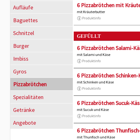
6 Pizzabrötchen mit Kräut
Aufläufe
mit Kräuterbutter
Produktinfo
Baguettes
Schnitzel
GEFÜLLT
Burger
6 Pizzabrötchen Salami-Kä
mit Salami und Käse
Imbiss
Produktinfo
Gyros
6 Pizzabrötchen Schinken-
mit Schinken und Käse
Pizzabrötchen
Produktinfo
Spezialitäten
6 Pizzabrötchen Sucuk-Käs
Getränke
mit Sucuk und Käse
Produktinfo
Angebote
6 Pizzabrötchen Thunfisch
mit Thunfisch und Käse