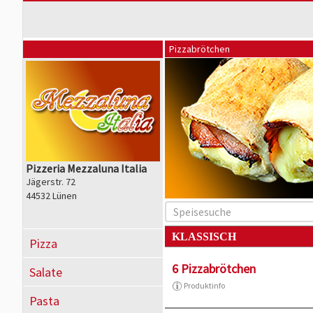
Pizzabrötchen
Pizzeria Mezzaluna Italia
Jägerstr. 72
44532 Lünen
KLASSISCH
Pizza
6 Pizzabrötchen
Salate
Produktinfo
Pasta